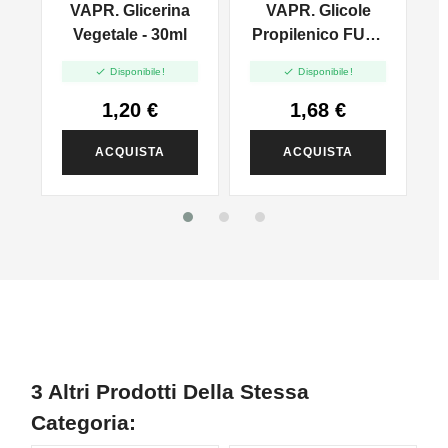
VAPR. Glicerina
VAPR. Glicole
l
Vegetale - 30ml
Propilenico FULL
PG - 35ml In 60ml


Disponibile!
Disponibile!
1,20 €
1,68 €
ACQUISTA
ACQUISTA
3 Altri Prodotti Della Stessa
Categoria: