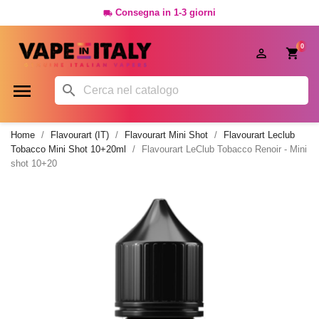
Consegna in 1-3 giorni

0




Home
Flavourart (IT)
Flavourart Mini Shot
Flavourart Leclub
Tobacco Mini Shot 10+20ml
Flavourart LeClub Tobacco Renoir - Mini
shot 10+20