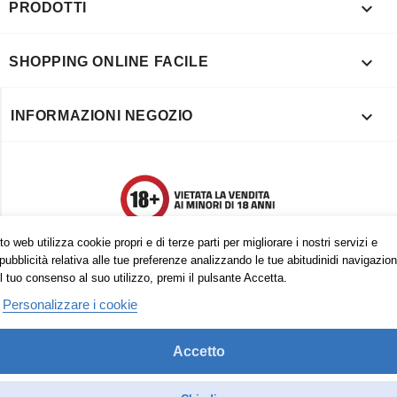

PRODOTTI

SHOPPING ONLINE FACILE

INFORMAZIONI NEGOZIO
o web utilizza cookie propri e di terze parti per migliorare i nostri servizi e
pubblicità relativa alle tue preferenze analizzando le tue abitudinidi navigazion
l tuo consenso al suo utilizzo, premi il pulsante Accetta.
Personalizzare i cookie
Accetto
Trovaci anche su:
Facebook
Pinterest
Instagram