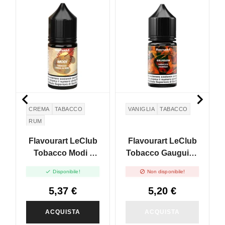
NON DISPONIBILE


CREMA
TABACCO
VANIGLIA
TABACCO
RUM
Flavourart LeClub
Flavourart LeClub
Tobacco Modi -
Tobacco Gauguin -
Mini Shot 10+20
Mini Shot 10+20


Disponibile!
Non disponibile!
5,37 €
5,20 €
ACQUISTA
ACQUISTA