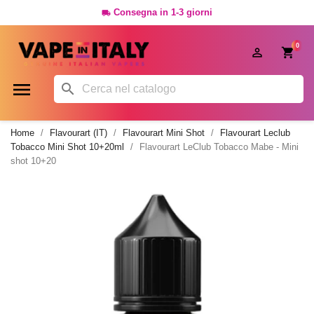
Consegna in 1-3 giorni

0




Home
Flavourart (IT)
Flavourart Mini Shot
Flavourart Leclub
Tobacco Mini Shot 10+20ml
Flavourart LeClub Tobacco Mabe - Mini
shot 10+20