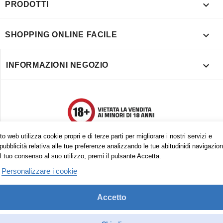

PRODOTTI

SHOPPING ONLINE FACILE

INFORMAZIONI NEGOZIO
o web utilizza cookie propri e di terze parti per migliorare i nostri servizi e
pubblicità relativa alle tue preferenze analizzando le tue abitudinidi navigazion
l tuo consenso al suo utilizzo, premi il pulsante Accetta.
Personalizzare i cookie
Accetto
Trovaci anche su:
Facebook
Pinterest
Instagram