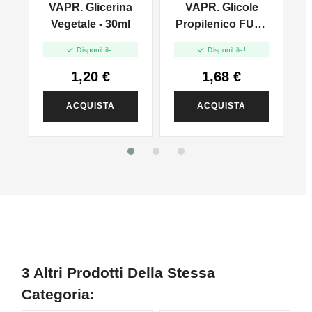
VAPR. Glicerina
VAPR. Glicole
l
Vegetale - 30ml
Propilenico FULL
PG - 35ml In 60ml


Disponibile!
Disponibile!
1,20 €
1,68 €
ACQUISTA
ACQUISTA
3 Altri Prodotti Della Stessa
Categoria: