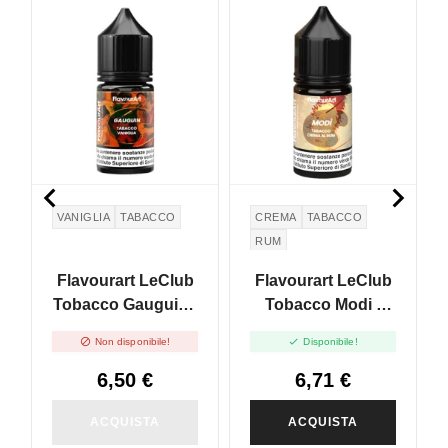
NON DISPONIBILE


VANIGLIA
TABACCO
CREMA
TABACCO
RUM
Flavourart LeClub
Flavourart LeClub
Tobacco Gauguin -
Tobacco Modi -
Mini Shot 10+20
Mini Shot 10+20


Non disponibile!
Disponibile!
6,50 €
6,71 €
ACQUISTA
ACQUISTA