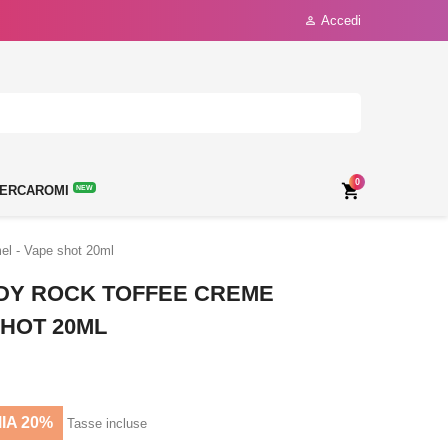
Accedi

0

ERCAROMI
NEW
el - Vape shot 20ml
DY ROCK TOFFEE CREME
SHOT 20ML
IA 20%
Tasse incluse