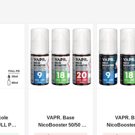
NON DISPONIBILE
NON DISPONIBILE
cole
VAPR. Base
VAPR. B
ULL PG -
NicoBooster 50/50 -
NicoBooster 
0ml
10ml
10ml