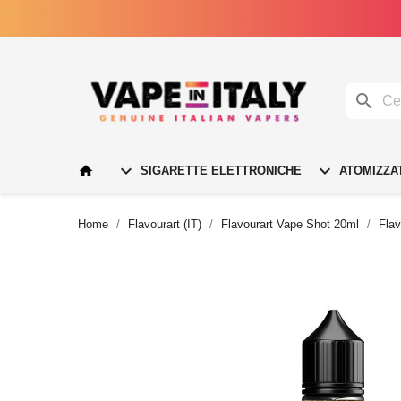




SIGARETTE ELETTRONICHE
ATOMIZZA
Home
Flavourart (IT)
Flavourart Vape Shot 20ml
Fla