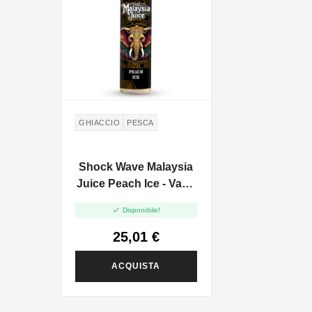
GHIACCIO
PESCA
Shock Wave Malaysia
Juice Peach Ice - Vape
Shot 20ml

Disponibile!
25,01 €
ACQUISTA