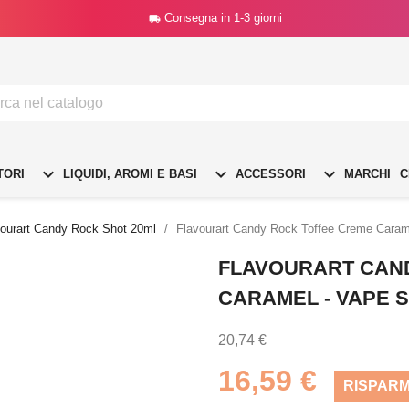
Consegna in 1-3 giorni




TORI
LIQUIDI, AROMI E BASI
ACCESSORI
MARCHI
C
vourart Candy Rock Shot 20ml
Flavourart Candy Rock Toffee Creme Caram
FLAVOURART CAN
CARAMEL - VAPE 
20,74 €
16,59 €
RISPARM