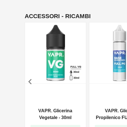
ACCESSORI - RICAMBI

VAPR. Glicerina
VAPR. Gli
Vegetale - 30ml
Propilenico F
35ml In 6