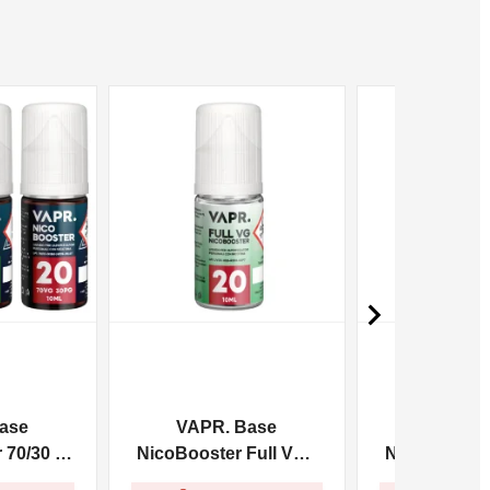
NON DISPONIBILE
NON DISPONIBILE

ase
VAPR. Base
VAPR. 
70/30 -
NicoBooster Full VG -
NicoBooster 
10ml
10m