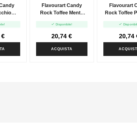
 Candy
Flavourart Candy
Flavourart 
cchio
Rock Toffee Menta
Rock Toffee 
pe Shot
Liquirizia - Vape Shot
Fragola - Va


ile!
Disponibile!
Disponibi
20ml
20ml
 €
20,74 €
20,74 
TA
ACQUISTA
ACQUIS