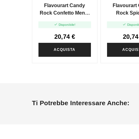
Flavourart Candy
Flavourart
Rock Confetto Menta
Rock Spi
Liquirizia - Vape Shot
Agrumi - Va


Disponibile!
Disponib
20ml
20ml
20,74 €
20,74
ACQUISTA
ACQUIS
Ti Potrebbe Interessare Anche: