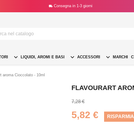
Consegna in 1-3 giorni




TORI
LIQUIDI, AROMI E BASI
ACCESSORI
MARCHI
C
rt aroma Cioccolato - 10ml
FLAVOURART AROM
7,28 €
5,82 €
RISPARMIA