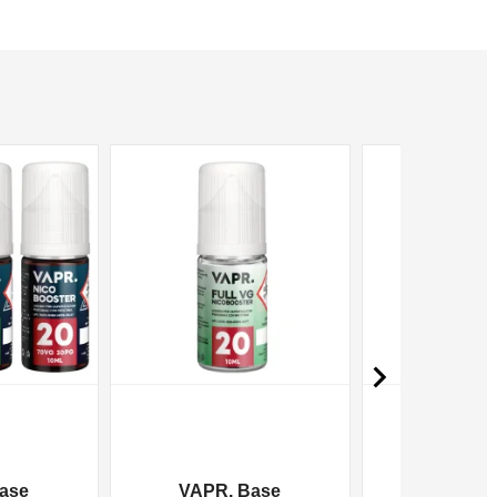
NON DISPONIBILE
NON DISPONIBILE

ase
VAPR. Base
VAPR. 