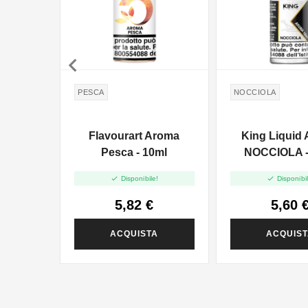

PESCA
NOCCIOLA
Flavourart Aroma
King Liquid
Pesca - 10ml
NOCCIOLA -


Disponibile!
Disponibil
5,82 €
5,60 
ACQUISTA
ACQUIS