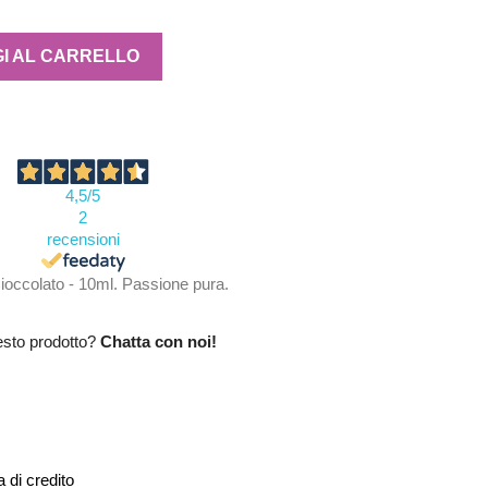
I AL CARRELLO
4,5
/5
2
recensioni
ioccolato - 10ml. Passione pura.
esto prodotto?
Chatta con noi!
 di credito