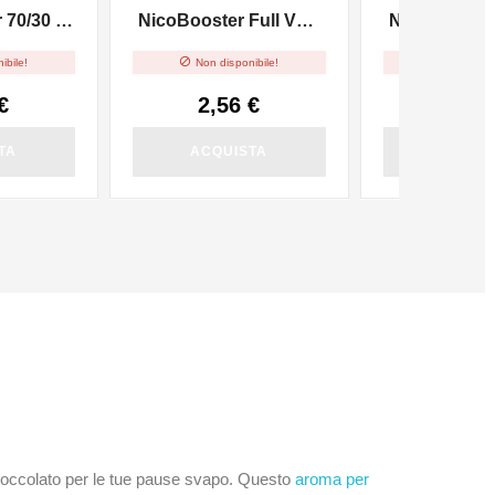
70/30 -
NicoBooster Full VG -
NicoBooster 
10ml
10m


ibile!
Non disponibile!
Non dispo
€
2,56 €
2,56
TA
ACQUISTA
ACQUI
i cioccolato per le tue pause svapo. Questo
aroma per