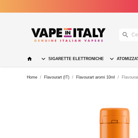




SIGARETTE ELETTRONICHE
ATOMIZZA
Home
Flavourart (IT)
Flavourart aromi 10ml
Flavoura