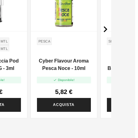

 MTL
PESCA
SIGARO CUBAN
 MTL
ccia Pod
Cyber Flavour Aroma
TNT Vape
 - 3ml
Pesca Noce - 10ml
Booms Reser


ile!
Disponibile!
Disponi
€
5,82 €
6,16
TA
ACQUISTA
ACQUI