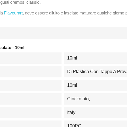
gusti cremosi classici.
 da
Flavourart
, deve essere diluito e lasciato maturare qualche giorno p
colato - 10ml
10ml
Di Plastica Con Tappo A Pro
10ml
Cioccolato,
Italy
100PG