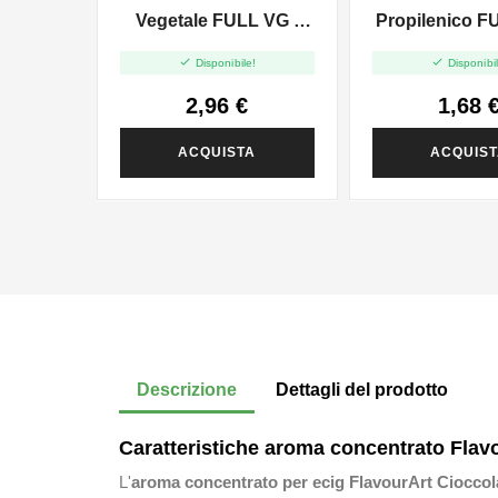
Vegetale FULL VG -
Propilenico F
35ml In 120ml
35ml In 6


Disponibile!
Disponibil
2,96 €
1,68 
ACQUISTA
ACQUIS
Descrizione
Dettagli del prodotto
Caratteristiche aroma concentrato Flav
L'
aroma concentrato per ecig FlavourArt Ciocco