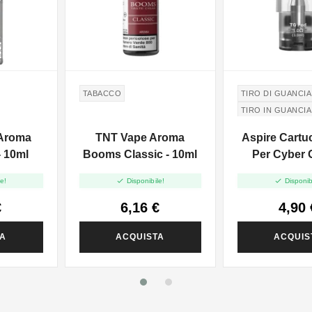
TABACCO
TIRO DI GUANCIA
TIRO IN GUANCIA
 Aroma
TNT Vape Aroma
Aspire Cartu
 10ml
Booms Classic - 10ml
Per Cyber G


e!
Disponibile!
Disponib
€
6,16 €
4,90 
TA
ACQUISTA
ACQUIS