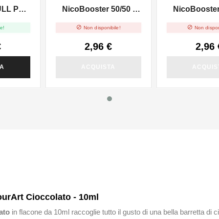
ULL PG -
NicoBooster 50/50 -
NicoBooster 
0ml
10ml
10ml


e!
Non disponibile!
Non dispon
€
2,96 €
2,96 
TA
ACQUISTA
ACQUIS
ourArt Cioccolato - 10ml
lato
in flacone da 10ml raccoglie tutto il gusto di una bella barretta d