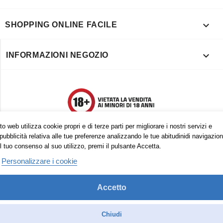

SHOPPING ONLINE FACILE

INFORMAZIONI NEGOZIO
o web utilizza cookie propri e di terze parti per migliorare i nostri servizi e
pubblicità relativa alle tue preferenze analizzando le tue abitudinidi navigazion
l tuo consenso al suo utilizzo, premi il pulsante Accetta.
Personalizzare i cookie
Accetto
Trovaci anche su:
Facebook
Pinterest
Instagram
Chiudi