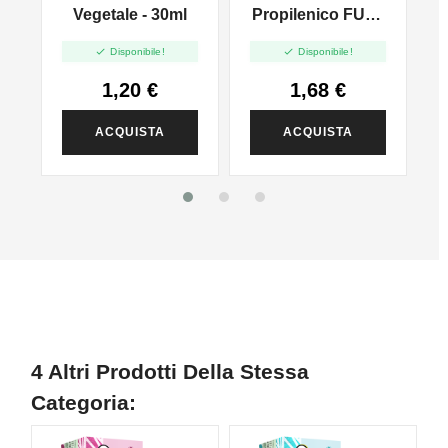
l
Vegetale - 30ml
Propilenico FULL
PG - 35ml In 60ml


Disponibile!
Disponibile!
1,20 €
1,68 €
ACQUISTA
ACQUISTA
4 Altri Prodotti Della Stessa
Categoria: