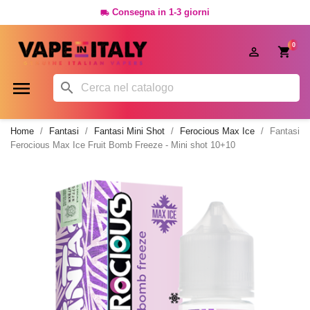
Consegna in 1-3 giorni

0




Home
Fantasi
Fantasi Mini Shot
Ferocious Max Ice
Fantasi
Ferocious Max Ice Fruit Bomb Freeze - Mini shot 10+10