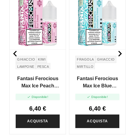


GHIACCIO
KIWI
FRAGOLA
GHIACCIO
LAMPONE
PESCA
MIRTILLO
Fantasi Ferocious
Fantasi Ferocious
Max Ice Peach
Max Ice Blue
Raspberry Kiwi
Raspberry


Disponibile!
Disponibile!
Freeze - Mini Shot
Strawberry Freeze
10+10
- Mini Shot 10+10
6,40 €
6,40 €
ACQUISTA
ACQUISTA