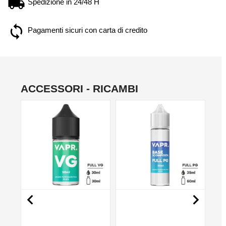
Spedizione in 24/48 H
Pagamenti sicuri con carta di credito
ACCESSORI - RICAMBI
NO

