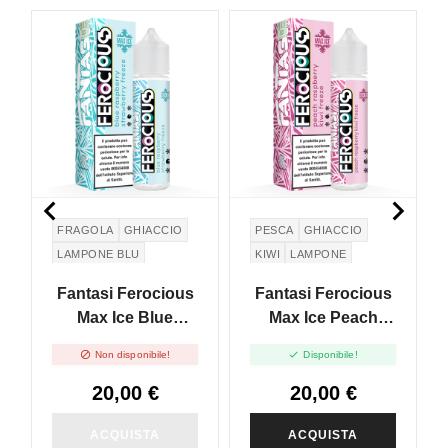
NON DISPONIBILE


FRAGOLA
GHIACCIO
PESCA
GHIACCIO
LAMPONE BLU
KIWI
LAMPONE
Fantasi Ferocious
Fantasi Ferocious
Max Ice Blue
Max Ice Peach
Raspberry
Raspberry Kiwi


Non disponibile!
Disponibile!
Strawberry Freeze
Freeze - Vape Shot
- Vape Shot 20ml
20ml
20,00 €
20,00 €
ACQUISTA
ACQUISTA