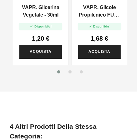
VAPR. Glicerina
VAPR. Glicole
l
Vegetale - 30ml
Propilenico FULL
PG - 35ml In 60ml


Disponibile!
Disponibile!
1,20 €
1,68 €
ACQUISTA
ACQUISTA
4 Altri Prodotti Della Stessa
Categoria: