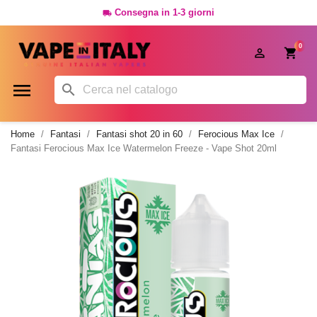
Consegna in 1-3 giorni

0




Home
Fantasi
Fantasi shot 20 in 60
Ferocious Max Ice
Fantasi Ferocious Max Ice Watermelon Freeze - Vape Shot 20ml