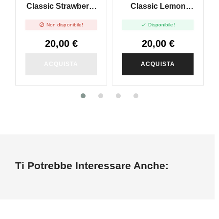
Classic Strawberry
Classic Lemon
Watermelon Kiwi -
Lime - Vape Shot


Non disponibile!
Disponibile!
Vape Shot 20ml
20ml
20,00 €
20,00 €
ACQUISTA
ACQUISTA
Ti Potrebbe Interessare Anche: