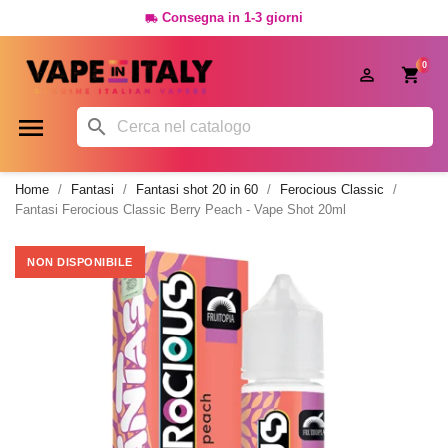
Consegna in 1-3 giorni

0




Home
Fantasi
Fantasi shot 20 in 60
Ferocious Classic
Fantasi Ferocious Classic Berry Peach - Vape Shot 20ml
NON DISPONIBILE