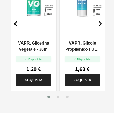


VAPR. Glicerina
VAPR. Glicole
l
Vegetale - 30ml
Propilenico FULL
PG - 35ml In 60ml


Disponibile!
Disponibile!
1,20 €
1,68 €
ACQUISTA
ACQUISTA