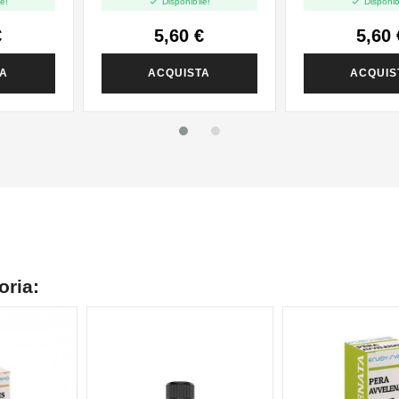


e!
Disponibile!
Disponib
€
5,60 €
5,60 
TA
ACQUISTA
ACQUIS
oria: