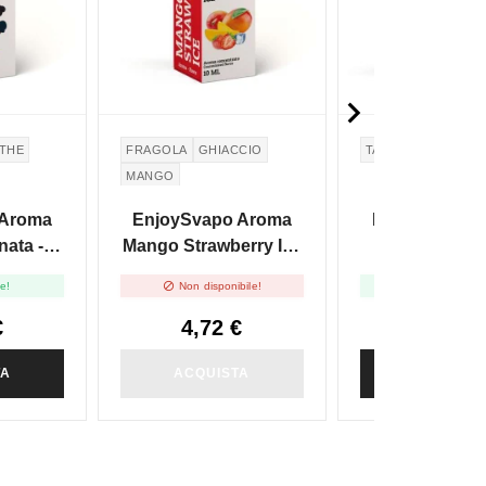

NTHE
FRAGOLA
GHIACCIO
TABACCO
KENTU
MANGO
 Aroma
EnjoySvapo Aroma
EnjoySvapo 
nata -
Mango Strawberry Ice
Distillati F
 - 10ml
- 10ml
Kentu


le!
Non disponibile!
Disponibile
€
4,72 €
6,32 €
TA
ACQUISTA
ACQUIST