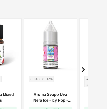

O
GHIACCIO
UVA
VANIGLIA
BANA
CREMA PASTICC
BURRO DI ARACH
ma Mixed
Aroma Svapo Uva
SvapoNext
s
Nera Ice - Icy Pop -
Hibana Kill
Aroma 10ml
Flavour 