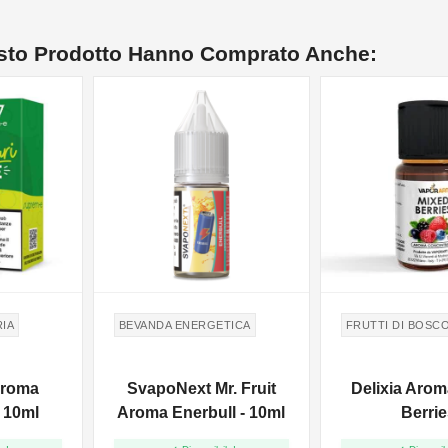
esto Prodotto Hanno Comprato Anche:
IA
BEVANDA ENERGETICA
FRUTTI DI BOSC
Aroma
SvapoNext Mr. Fruit
Delixia Aro
 10ml
Aroma Enerbull - 10ml
Berrie