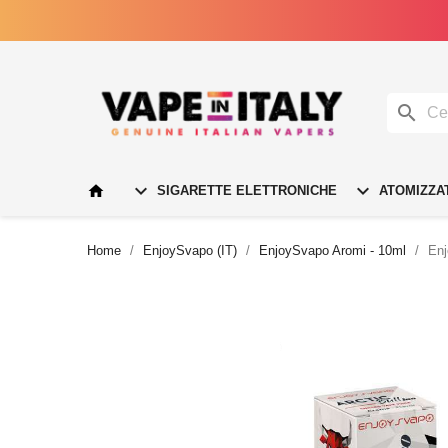




SIGARETTE ELETTRONICHE
ATOMIZZA
Home
EnjoySvapo (IT)
EnjoySvapo Aromi - 10ml
En