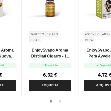
TABACCO
SIGARO
ASSENZIO
ABSI
CIGAR
PERA
 Aroma
EnjoySvapo Aroma
EnjoySvapo
 Nuova
Distillati Cigarro - 10
Pera Avvele
 10ml
Ml
Nuova Ricetta


ile!
Disponibile!
Disponibi
€
6,32 €
4,72 
TA
ACQUISTA
ACQUIS