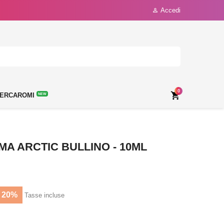
Accedi

0

ERCAROMI
NEW
A ARCTIC BULLINO - 10ML
 20%
Tasse incluse