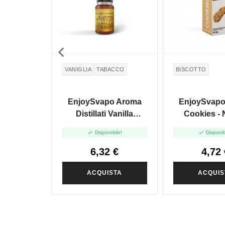

VANIGLIA
TABACCO
BISCOTTO
EnjoySvapo Aroma
EnjoySvapo
Distillati Vanilla
Cookies -
Tobacco - 10 Ml
Ricetta -


Disponibile!
Disponib
6,32 €
4,72 
ACQUISTA
ACQUIS