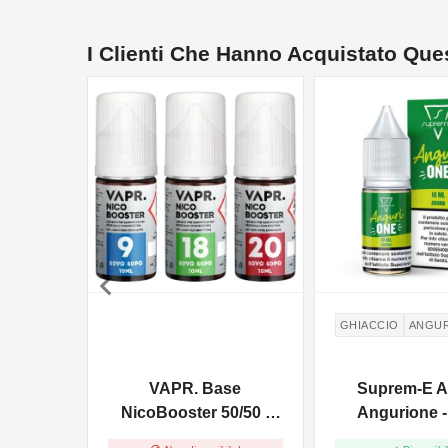
I Clienti Che Hanno Acquistato Qu
NON DISPONIBILE

GHIACCIO
ANGUR
VAPR. Base
Suprem-E 
NicoBooster 50/50 -
Angurione -
10ml