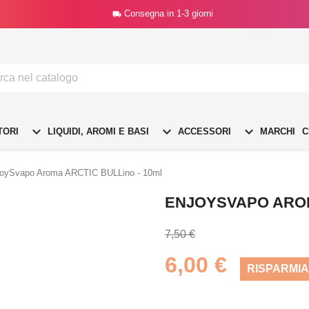
Consegna in 1-3 giorni




TORI
LIQUIDI, AROMI E BASI
ACCESSORI
MARCHI
C
joySvapo Aroma ARCTIC BULLino - 10ml
ENJOYSVAPO AROM
7,50 €
6,00 €
RISPARMIA