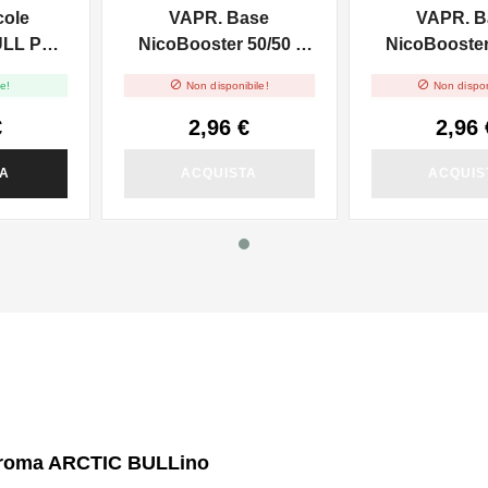
cole
VAPR. Base
VAPR. B
ULL PG -
NicoBooster 50/50 -
NicoBooster 
0ml
10ml
10ml


e!
Non disponibile!
Non dispon
€
2,96 €
2,96 
TA
ACQUISTA
ACQUIS
 Aroma ARCTIC BULLino