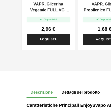
VAPR. Glicerina
VAPR. Gli
Vegetale FULL VG -
Propilenico F
35ml In 120ml
35ml In 6


Disponibile!
Disponibil
2,96 €
1,68 
ACQUISTA
ACQUIS
Descrizione
Dettagli del prodotto
Caratteristiche Principali EnjoySvapo