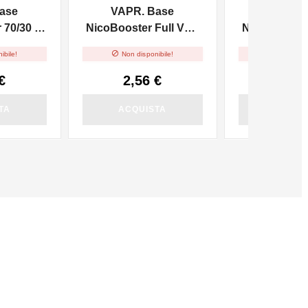
ase
VAPR. Base
VAPR. 
70/30 -
NicoBooster Full VG -
NicoBooster 
10ml
10m


ibile!
Non disponibile!
Non dispo
€
2,56 €
2,56
TA
ACQUISTA
ACQUI