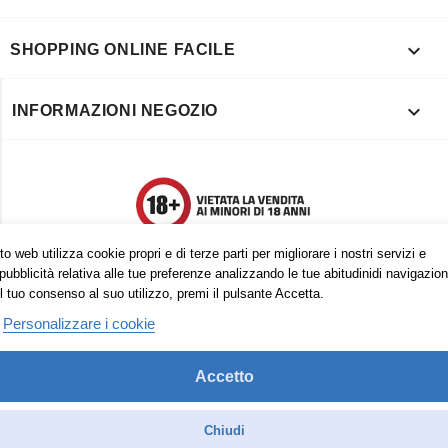

SHOPPING ONLINE FACILE

INFORMAZIONI NEGOZIO
o web utilizza cookie propri e di terze parti per migliorare i nostri servizi e
pubblicità relativa alle tue preferenze analizzando le tue abitudinidi navigazion
l tuo consenso al suo utilizzo, premi il pulsante Accetta.
Personalizzare i cookie
Accetto
Trovaci anche su:
Facebook
Pinterest
Instagram
Chiudi