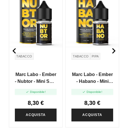


TABACCO
TABACCO
PIPA
Marc Labo - Ember
Marc Labo - Ember
- Nubtor - Mini Shot
- Habano - Mini
10+20
Shot 10+20


Disponibile!
Disponibile!
8,30 €
8,30 €
ACQUISTA
ACQUISTA