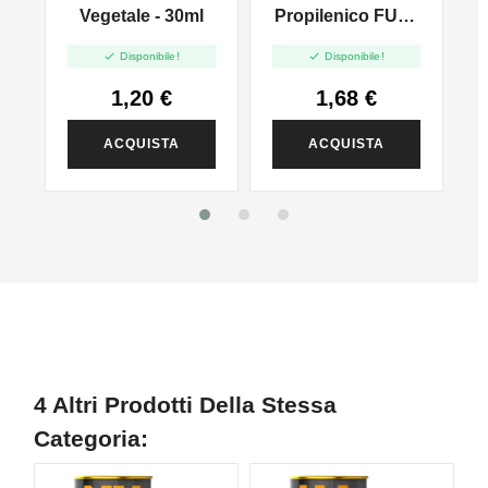
l
Vegetale - 30ml
Propilenico FULL
PG - 35ml In 60ml


Disponibile!
Disponibile!
1,20 €
1,68 €
ACQUISTA
ACQUISTA
4 Altri Prodotti Della Stessa
Categoria: