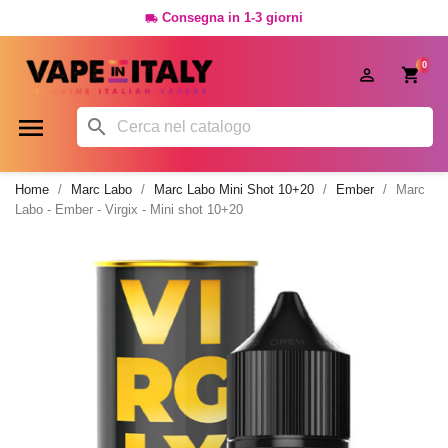
Consegna in 1-3 giorni

0




Home
Marc Labo
Marc Labo Mini Shot 10+20
Ember
Marc
Labo - Ember - Virgix - Mini shot 10+20