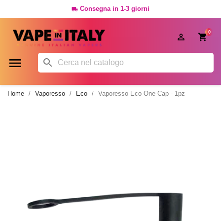
Consegna in 1-3 giorni

0




Home
Vaporesso
Eco
Vaporesso Eco One Cap - 1pz