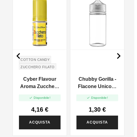


COTTON CANDY
ZUCCHERO FILATO
-
Cyber Flavour
Chubby Gorilla -
n
Aroma Zucchero
Flacone Unicorn
4
l
Filato -10ml
Trasparente


Disponibile!
Disponibile!
100ml
4,16 €
1,30 €
ACQUISTA
ACQUISTA