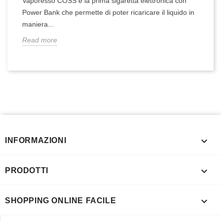
Vaporesso COSS è la prima sigaretta elettronica con
Power Bank che permette di poter ricaricare il liquido in
maniera...
Read more

INFORMAZIONI

PRODOTTI

SHOPPING ONLINE FACILE