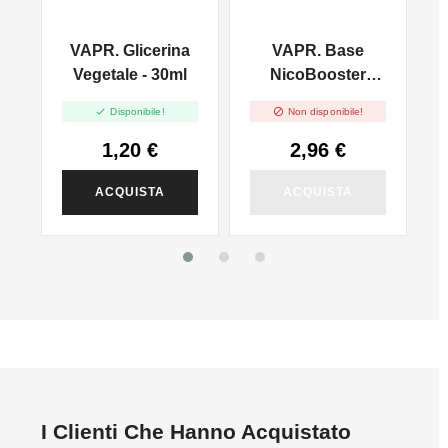
VAPR. Glicerina
VAPR. Base
l
Vegetale - 30ml
NicoBooster
50/50 - 10ml


Disponibile!
Non disponibile!
1,20 €
2,96 €
ACQUISTA
ACQUISTA
I Clienti Che Hanno Acquistato