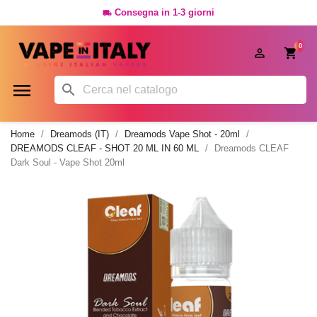
Consegna in 1-3 giorni

0




Home
Dreamods (IT)
Dreamods Vape Shot - 20ml
DREAMODS CLEAF - SHOT 20 ML IN 60 ML
Dreamods CLEAF
Dark Soul - Vape Shot 20ml