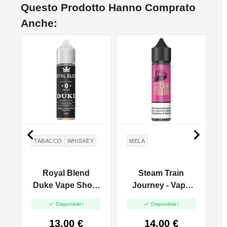
Questo Prodotto Hanno Comprato
Anche:
NO


TABACCO
WHISKEY
MELA
a
Royal Blend
Steam Train
Duke Vape Shot -
Journey - Vape
10ml
Shot 20ml


Disponibile!
Disponibile!
13,00 €
14,00 €