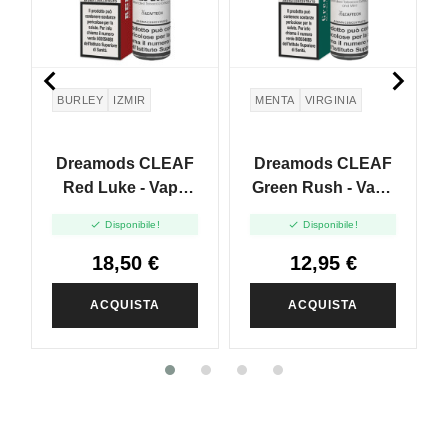


BURLEY
IZMIR
MENTA
VIRGINIA
Dreamods CLEAF
Dreamods CLEAF
Red Luke - Vape
Green Rush - Vape
Shot 20ml
Shot 20ml


Disponibile!
Disponibile!
18,50 €
12,95 €
ACQUISTA
ACQUISTA