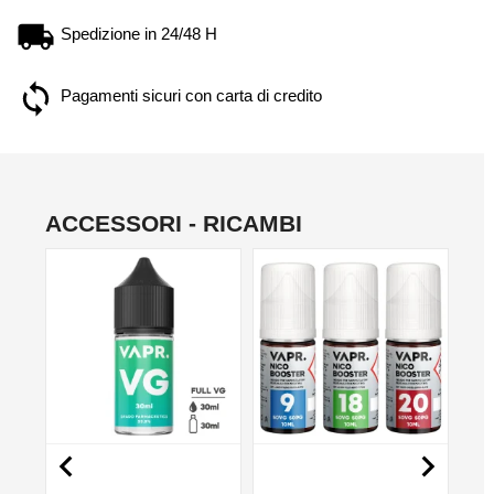
Spedizione in 24/48 H
Pagamenti sicuri con carta di credito
ACCESSORI - RICAMBI
NON DISPONIBILE
NO

