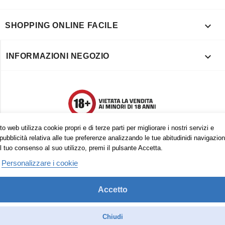

SHOPPING ONLINE FACILE

INFORMAZIONI NEGOZIO
o web utilizza cookie propri e di terze parti per migliorare i nostri servizi e
pubblicità relativa alle tue preferenze analizzando le tue abitudinidi navigazion
l tuo consenso al suo utilizzo, premi il pulsante Accetta.
Personalizzare i cookie
Accetto
Trovaci anche su:
Facebook
Pinterest
Instagram
Chiudi