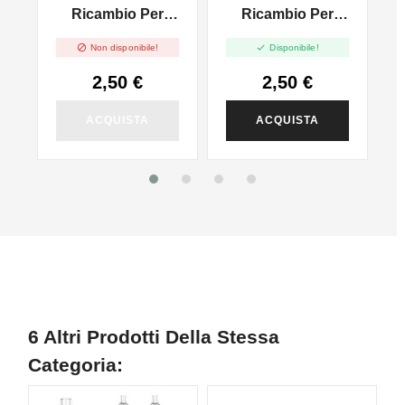
Ricambio Per
Ricambio Per
TE
Vilter - 10pz
Vilter - 10pz -


Non disponibile!
Disponibile!
Nuovi Colori
2,50 €
2,50 €
ACQUISTA
ACQUISTA
6 Altri Prodotti Della Stessa
Categoria: