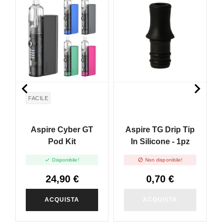
NON DISPONIBILE


FACILE
Aspire Cyber GT
Aspire TG Drip Tip
Pod Kit
In Silicone - 1pz


Disponibile!
Non disponibile!
24,90 €
0,70 €
ACQUISTA
ACQUISTA