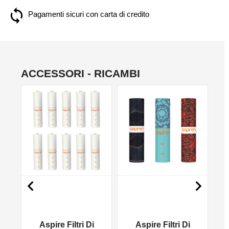
Pagamenti sicuri con carta di credito
ACCESSORI - RICAMBI
NON DISPONIBILE


i
Aspire Filtri Di
Aspire Filtri Di