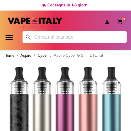
Consegna in 1-3 giorni

0




Home
Aspire
Cyber
Aspire Cyber G Slim DTE Kit