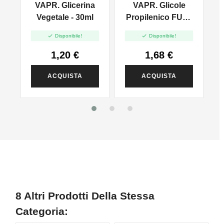
VAPR. Glicerina
VAPR. Glicole
l
Vegetale - 30ml
Propilenico FULL
PG - 35ml In 60ml


Disponibile!
Disponibile!
1,20 €
1,68 €
ACQUISTA
ACQUISTA
8 Altri Prodotti Della Stessa
Categoria: