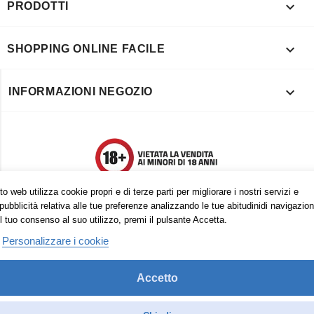

PRODOTTI

SHOPPING ONLINE FACILE

INFORMAZIONI NEGOZIO
o web utilizza cookie propri e di terze parti per migliorare i nostri servizi e
pubblicità relativa alle tue preferenze analizzando le tue abitudinidi navigazion
l tuo consenso al suo utilizzo, premi il pulsante Accetta.
Personalizzare i cookie
Accetto
Trovaci anche su:
Facebook
Pinterest
Instagram