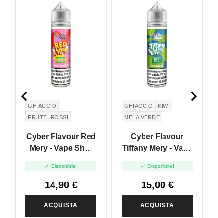


GHIACCIO
GHIACCIO
KIWI
FRUTTI ROSSI
MELA VERDE
LAMPONE
Cyber Flavour Red
Cyber Flavour
Mery - Vape Shot
Tiffany Mery - Vape
20ml
Shot 20ml


Disponibile!
Disponibile!
14,90 €
15,00 €
ACQUISTA
ACQUISTA