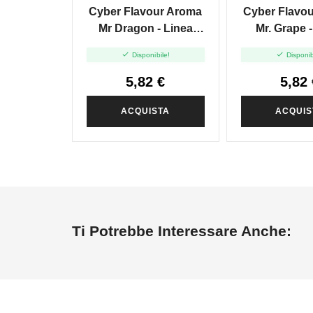
Cyber Flavour Aroma
Cyber Flavo
Mr Dragon - Linea
Mr. Grape -
Fresh And Fruity -
Fresh And F


Disponibile!
Disponib
10ml
10ml
5,82 €
5,82 
ACQUISTA
ACQUIS
Ti Potrebbe Interessare Anche: