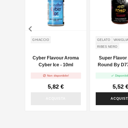

GHIACCIO
GELATO
VANIGLI
RIBES NERO
Cyber Flavour Aroma
Super Flavor
Cyber Ice - 10ml
Round By D77


Non disponibile!
Disponibil
5,82 €
5,52 
ACQUISTA
ACQUIS