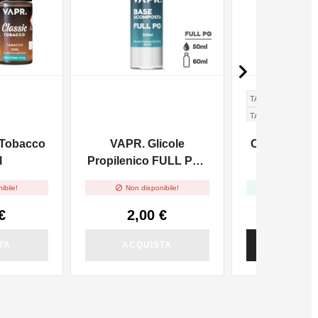

TABACCO
TABACCO AMER
c Tobacco
VAPR. Glicole
Cyber Flavo
l
Propilenico FULL PG -
Maxx Blend
50ml In 60ml


ibile!
Non disponibile!
Disponi
€
2,00 €
5,82
TA
ACQUISTA
ACQUI