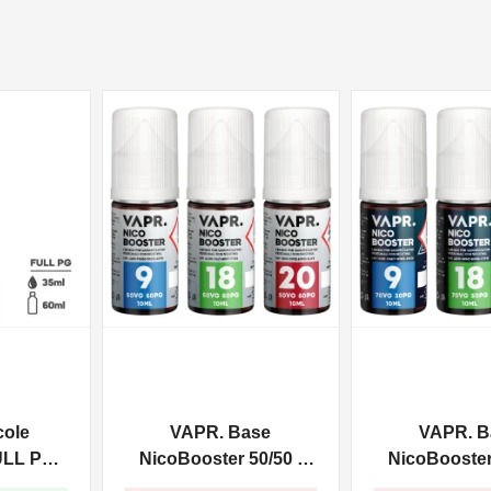
NON DISPONIBILE
NON DISPONIBILE
cole
VAPR. Base
VAPR. B
ULL PG -
NicoBooster 50/50 -
NicoBooster 
0ml
10ml
10ml