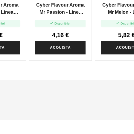
ur Aroma
Cyber Flavour Aroma
Cyber Flavou
 Linea
Mr Passion - Linea
Mr Melon - 
ruity -
Fresh And Fruity -
Fresh And Fr


ile!
Disponibile!
Disponibi
10ml
10ml
€
4,16 €
5,82 
TA
ACQUISTA
ACQUIS