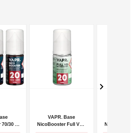
NON DISPONIBILE
NON DISPONIBILE

ase
VAPR. Base
VAPR. 
70/30 -
NicoBooster Full VG -
NicoBooster 
10ml
10m