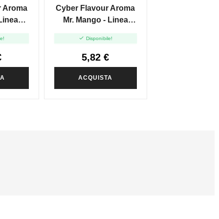
r Aroma
Cyber Flavour Aroma
Linea
Mr. Mango - Linea
uity -
Fresh And Fruity -

le!
Disponibile!
10ml
€
5,82 €
TA
ACQUISTA