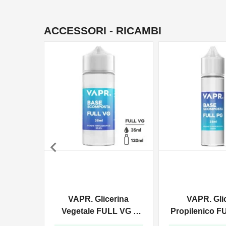
ACCESSORI - RICAMBI

VAPR. Glicerina
VAPR. Gli
Vegetale FULL VG -
Propilenico F
35ml In 120ml
35ml In 6