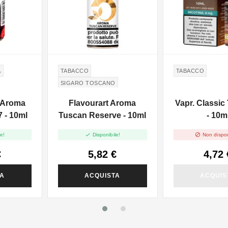
A
TABACCO
TABACCO
SIGARO TOSCANO
TUSCAN CIGAR
 Aroma
Flavourart Aroma
Vapr. Classi
 - 10ml
Tuscan Reserve - 10ml
- 10m


e!
Disponibile!
Non dispon
€
5,82 €
4,72 
TA
ACQUISTA
ACQUIS