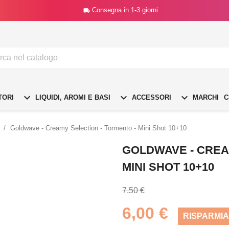
Consegna in 1-3 giorni




TORI
LIQUIDI, AROMI E BASI
ACCESSORI
MARCHI
C
Goldwave - Creamy Selection - Tormento - Mini Shot 10+10
GOLDWAVE - CREA
MINI SHOT 10+10
7,50 €
6,00 €
RISPARMIA