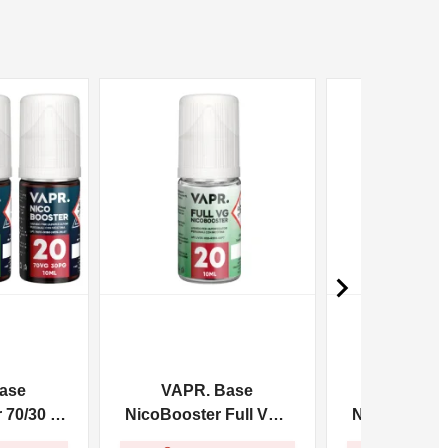
NON DISPONIBILE
NON DISPONIBILE

ase
VAPR. Base
VAPR. 
70/30 -
NicoBooster Full VG -
NicoBooster 
10ml
10m