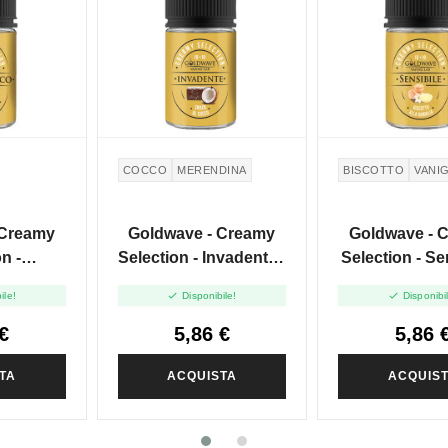
COCCO
MERENDINA
BISCOTTO
VANIG
 Creamy
Goldwave - Creamy
Goldwave - 
n -
Selection - Invadente -
Selection - Sen
 - Mini
Mini Shot 10+10
Mini Shot 


ile!
Disponibile!
Disponibi
+10
€
5,86 €
5,86 
TA
ACQUISTA
ACQUIS