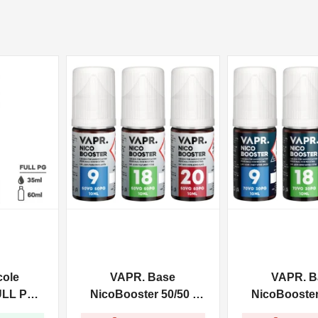
NON DISPONIBILE
NON DISPONIBILE
cole
VAPR. Base
VAPR. B
ULL PG -
NicoBooster 50/50 -
NicoBooster 
0ml
10ml
10ml