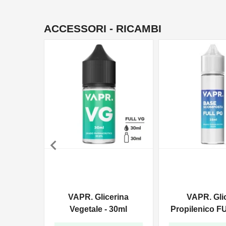
ACCESSORI - RICAMBI

VAPR. Glicerina
VAPR. Gli
Vegetale - 30ml
Propilenico F
35ml In 6