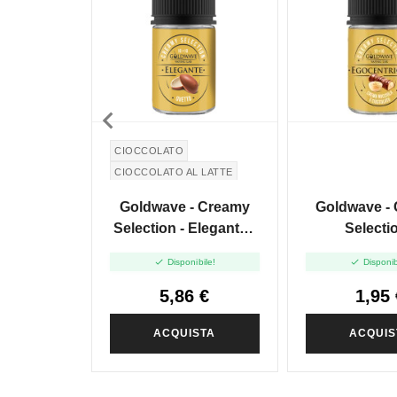

CIOCCOLATO
CIOCCOLATO AL LATTE
Goldwave - Creamy
Goldwave -
Selection - Elegante -
Selectio
Mini Shot 10+10
Egocentrico


Disponibile!
Disponib
Shot 10
5,86 €
1,95 
ACQUISTA
ACQUIS