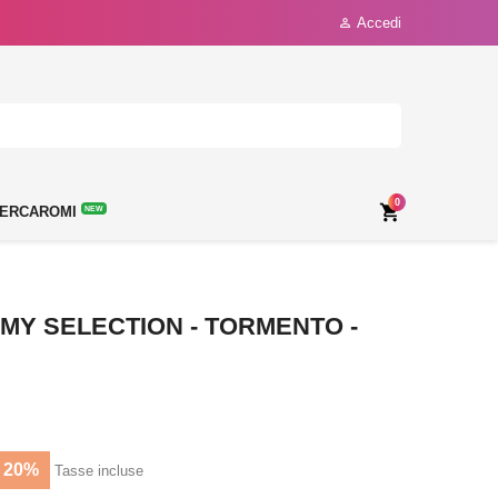
Accedi

0

ERCAROMI
NEW
MY SELECTION - TORMENTO -
 20%
Tasse incluse