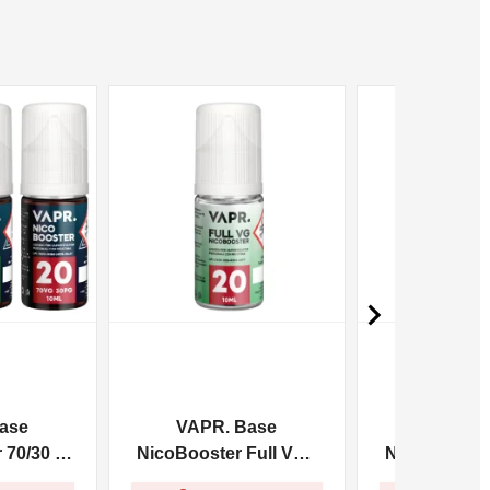
NON DISPONIBILE
NON DISPONIBILE

ase
VAPR. Base
VAPR. 
70/30 -
NicoBooster Full VG -
NicoBooster 
10ml
10m