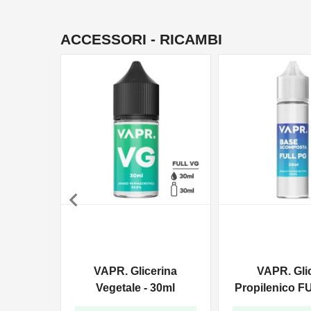
ACCESSORI - RICAMBI

VAPR. Glicerina
VAPR. Gli
Vegetale - 30ml
Propilenico F
35ml In 6