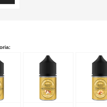
oria: