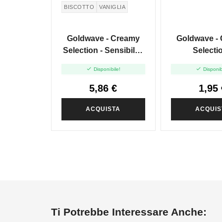
BISCOTTO
VANIGLIA
Goldwave - Creamy
Goldwave -
Selection - Sensibile -
Selectio
Mini Shot 10+10
Egocentrico


Disponibile!
Disponib
Shot 10
5,86 €
1,95 
ACQUISTA
ACQUIS
Ti Potrebbe Interessare Anche: