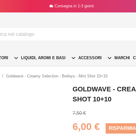
Consegna in 1-3 giorni




TORI
LIQUIDI, AROMI E BASI
ACCESSORI
MARCHI
C
Goldwave - Creamy Selection - Beileys - Mini Shot 10+10
GOLDWAVE - CREAM
SHOT 10+10
7,50 €
6,00 €
RISPARMIA