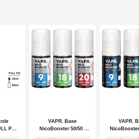
NON DISPONIBILE
NON DISPONIBILE
cole
VAPR. Base
VAPR. B
ULL PG -
NicoBooster 50/50 -
NicoBooster 
0ml
10ml
10ml