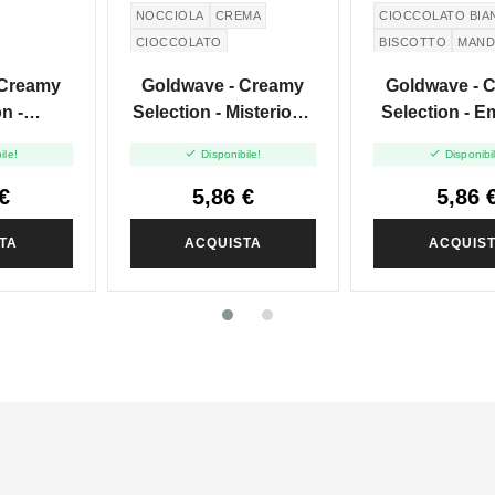
NOCCIOLA
CREMA
CIOCCOLATO BIA
CIOCCOLATO
BISCOTTO
MAND
 Creamy
Goldwave - Creamy
Goldwave - 
n -
Selection - Misterioso
Selection - E
 - Mini
- Mini Shot 10+10
Mini Shot 


ile!
Disponibile!
Disponibi
+10
€
5,86 €
5,86 
TA
ACQUISTA
ACQUIS