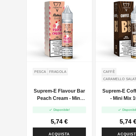
PESCA
FRAGOLA
CAFFÈ
CARAMELLO SALA
CREMA IRLANDES
Suprem-E Flavour Bar
Suprem-E Cof
SALTED CARAMEL
Peach Cream - Mini
- Mini Mix 
IRISH CREAM
CR
Mix 10+10


Disponibile!
Disponibil
5,74 €
5,74 
ACQUISTA
ACQUIS