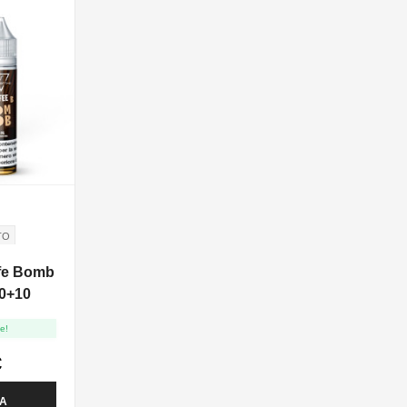
TO
E
fe Bomb
10+10
EMA
e!
€
TA