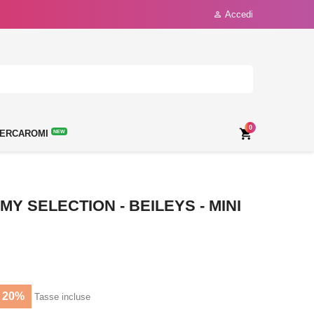
Accedi

0

ERCAROMI
NEW
Y SELECTION - BEILEYS - MINI
 20%
Tasse incluse