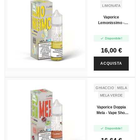
LIMONATA
Vaporice
Lemonissimo -
Vape Shot 20ml

Disponibile!
16,00 €
ACQUISTA
GHIACCIO
MELA
MELA VERDE
Vaporice Doppia
Mela - Vape Shot
20ml

Disponibile!