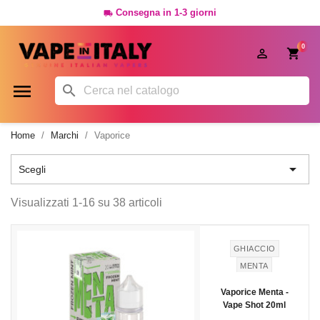
Consegna in 1-3 giorni

0




Home
Marchi
Vaporice

Scegli
Visualizzati 1-16 su 38 articoli
GHIACCIO
MENTA
Vaporice Menta -
Vape Shot 20ml