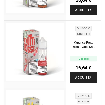
16,64 €
ACQUISTA
GHIACCIO
MIRTILLO
FRUTTI ROSSI
Vaporice Frutti
CILIEGIA
Rossi - Vape Shot
RIBES NERO
20ml
MORA

Disponibile!
16,64 €
ACQUISTA
GHIACCIO
BANANA