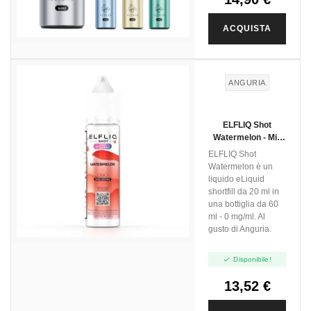
ACQUISTA
ANGURIA
ELFLIQ Shot
Watermelon - Mix
And Vape - 20ml
ELFLIQ Shot
Watermelon è un
liquido eLiquid
shortfill da 20 ml in
una bottiglia da 60
ml - 0 mg/ml. Al
gusto di Anguria.

Disponibile!
13,52 €