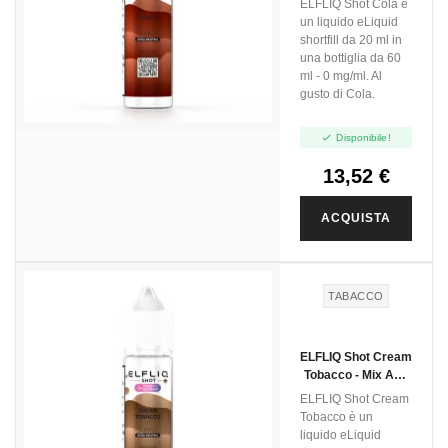
ELFLIQ Shot Cola è
un liquido eLiquid
shortfill da 20 ml in
una bottiglia da 60
ml - 0 mg/ml. Al
gusto di Cola.

Disponibile!
13,52 €
ACQUISTA
TABACCO
ELFLIQ Shot Cream
Tobacco - Mix And
Vape - 20ml
ELFLIQ Shot Cream
Tobacco è un
liquido eLiquid