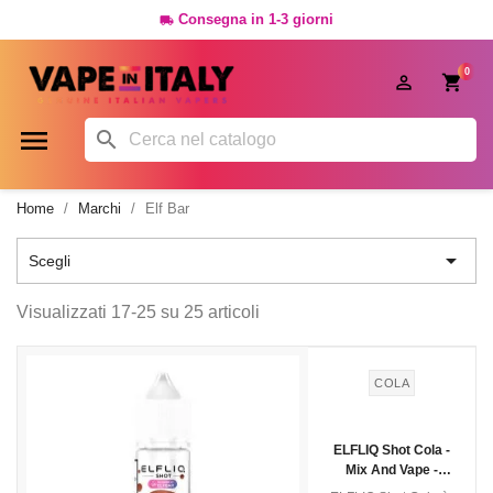
Consegna in 1-3 giorni

0




Home
Marchi
Elf Bar

Scegli
Visualizzati 17-25 su 25 articoli
COLA
ELFLIQ Shot Cola -
Mix And Vape -
20ml