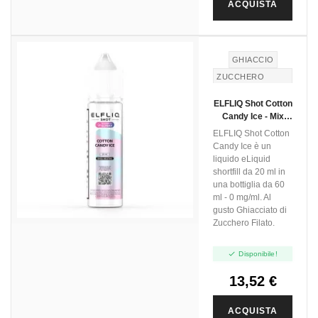
ACQUISTA
GHIACCIO
ZUCCHERO
FILATO
ELFLIQ Shot Cotton
COTTON CANDY
Candy Ice - Mix
And Vape - 20ml
ELFLIQ Shot Cotton
Candy Ice è un
liquido eLiquid
shortfill da 20 ml in
una bottiglia da 60
ml - 0 mg/ml. Al
gusto Ghiacciato di
Zucchero Filato.

Disponibile!
13,52 €
ACQUISTA