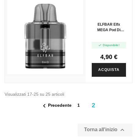
ELFBAR Elfx
MEGA Pod Di
Ricambio - 10ml -
1pz

Disponibile!
4,90 €
ACQUISTA
Visualizzati 17-25 su 25 articoli
2

Precedente
1

Torna all'inizio