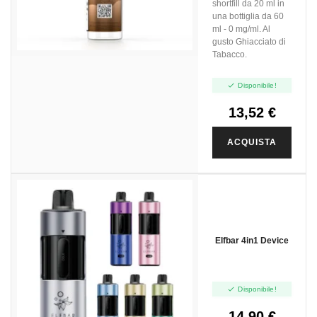
shortfill da 20 ml in
una bottiglia da 60
ml - 0 mg/ml. Al
gusto Ghiacciato di
Tabacco.

Disponibile!
13,52 €
ACQUISTA
Elfbar 4in1 Device

Disponibile!
14,90 €