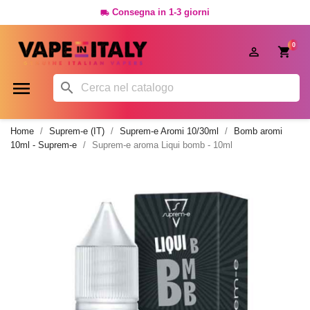
Consegna in 1-3 giorni

0




Home
Suprem-e (IT)
Suprem-e Aromi 10/30ml
Bomb aromi
10ml - Suprem-e
Suprem-e aroma Liqui bomb - 10ml