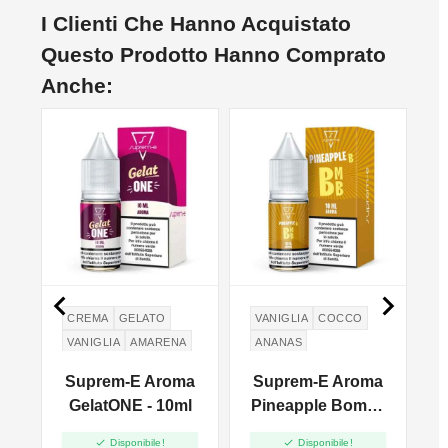
I Clienti Che Hanno Acquistato
Questo Prodotto Hanno Comprato
Anche:


CREMA
GELATO
VANIGLIA
COCCO
VANIGLIA
AMARENA
ANANAS
PANNA
a
Suprem-E Aroma
Suprem-E Aroma
GelatONE - 10ml
Pineapple Bomb -
10ml


Disponibile!
Disponibile!