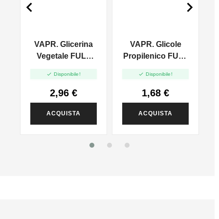


VAPR. Glicerina
VAPR. Glicole
l
Vegetale FULL
Propilenico FULL
VG - 35ml In
PG - 35ml In 60ml


Disponibile!
Disponibile!
120ml
2,96 €
1,68 €
ACQUISTA
ACQUISTA