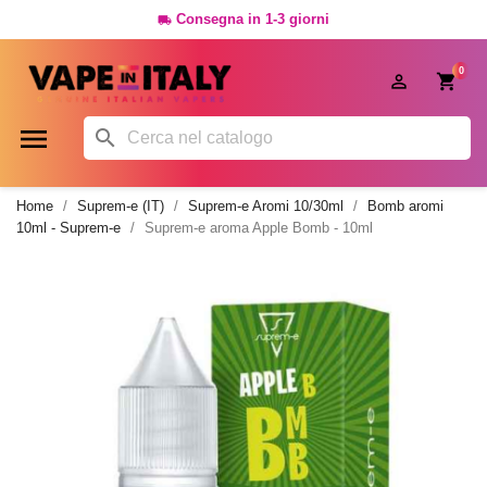
Consegna in 1-3 giorni

0




Home
Suprem-e (IT)
Suprem-e Aromi 10/30ml
Bomb aromi
10ml - Suprem-e
Suprem-e aroma Apple Bomb - 10ml