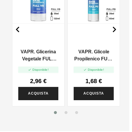


VAPR. Glicerina
VAPR. Glicole
l
Vegetale FULL
Propilenico FULL
VG - 35ml In
PG - 35ml In 60ml


Disponibile!
Disponibile!
120ml
2,96 €
1,68 €
ACQUISTA
ACQUISTA