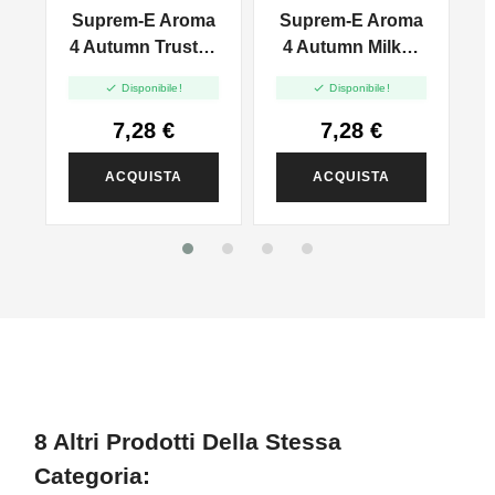
AGRUMI
CITRUS
Suprem-E Aroma
Suprem-E Aroma
4 Autumn Trusty -
4 Autumn Milky -
-
10ml
10ml


Disponibile!
Disponibile!
7,28 €
7,28 €
ACQUISTA
ACQUISTA
8 Altri Prodotti Della Stessa
Categoria: