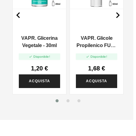


VAPR. Glicerina
VAPR. Glicole
l
Vegetale - 30ml
Propilenico FULL
PG - 35ml In 60ml


Disponibile!
Disponibile!
1,20 €
1,68 €
ACQUISTA
ACQUISTA