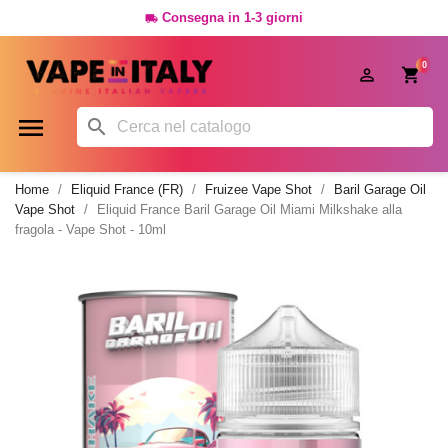
Consegna in 1-3 giorni

0




Home
Eliquid France (FR)
Fruizee Vape Shot
Baril Garage Oil
Vape Shot
Eliquid France Baril Garage Oil Miami Milkshake alla
fragola - Vape Shot - 10ml