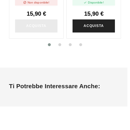


Non disponibile!
Disponibile!
Hazelnut - Vape
Fresh - Vape Shot -
Shot - 10ml
10ml
15,90 €
15,90 €
ACQUISTA
ACQUISTA
Ti Potrebbe Interessare Anche: