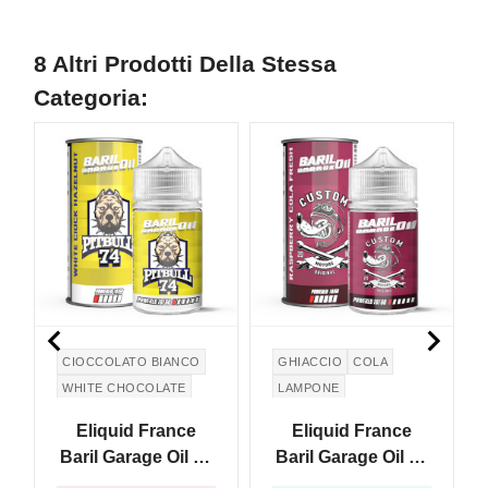
8 Altri Prodotti Della Stessa
Categoria:
NON DISPONIBILE


CIOCCOLATO BIANCO
GHIACCIO
COLA
WHITE CHOCOLATE
LAMPONE
NOCCIOLA
Eliquid France
Eliquid France
Baril Garage Oil 74
Baril Garage Oil 20
White Ciock
16 Raspberry Cola