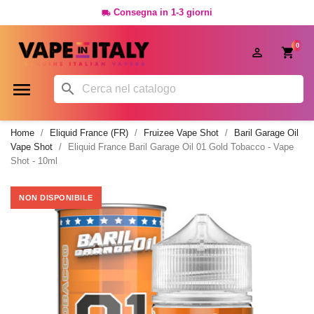
Consegna in 1-3 giorni

0




Home
Eliquid France (FR)
Fruizee Vape Shot
Baril Garage Oil
Vape Shot
Eliquid France Baril Garage Oil 01 Gold Tobacco - Vape
Shot - 10ml
NON DISPONIBILE