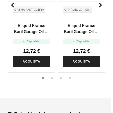


CREMA PASTICCERA
CARAMELLO
GIN
Eliquid France
Eliquid France
Baril Garage Oil 69
Baril Garage Oil 83
Catalan Cream -
Monte Carlo


Disponibile!
Disponibile!
Vape Shot - 10ml
Granprix - Vape
Shot - 10ml
12,72 €
12,72 €
ACQUISTA
ACQUISTA