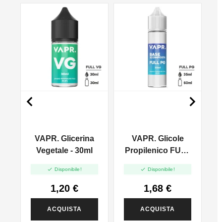
NO


VAPR. Glicerina
VAPR. Glicole
l
Vegetale - 30ml
Propilenico FULL
PG - 35ml In 60ml


Disponibile!
Disponibile!
1,20 €
1,68 €
ACQUISTA
ACQUISTA