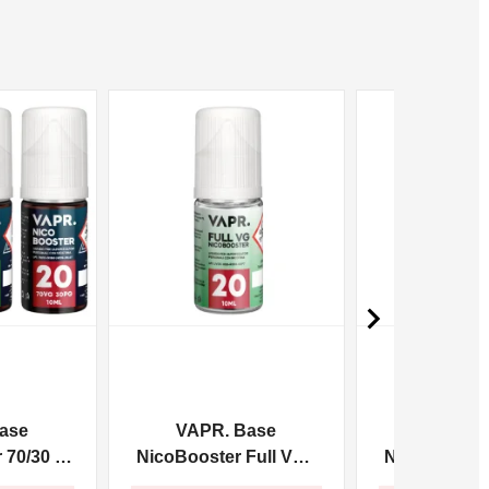
NON DISPONIBILE
NON DISPONIBILE

ase
VAPR. Base
VAPR. 
70/30 -
NicoBooster Full VG -
NicoBooster 
10ml
10m