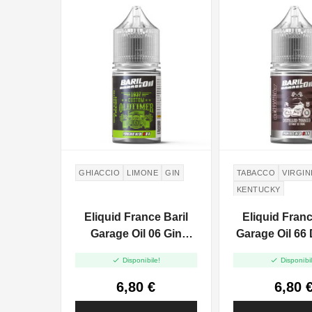
GHIACCIO
LIMONE
GIN
TABACCO
VIRGIN
KENTUCKY
Eliquid France Baril
Eliquid Franc
Garage Oil 06 Gin
Garage Oil 66 D
Lemon Fresh - Mini
Tobacco - Mi


Disponibile!
Disponibil
Shot 10+20
10+20
6,80 €
6,80 