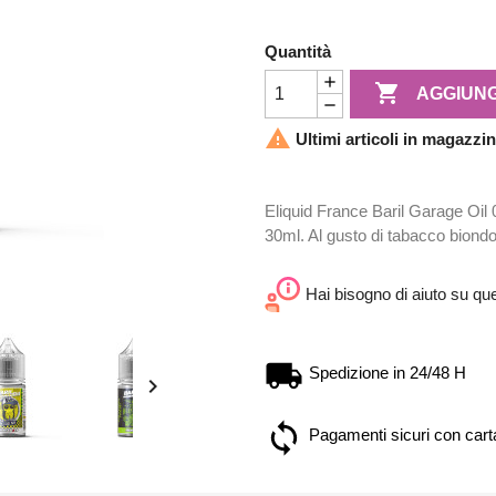
Quantità

AGGIUNG

Ultimi articoli in magazzi
Eliquid France Baril Garage Oil
30ml. Al gusto di tabacco biondo
Hai bisogno di aiuto su qu
Spedizione in 24/48 H

Pagamenti sicuri con carta