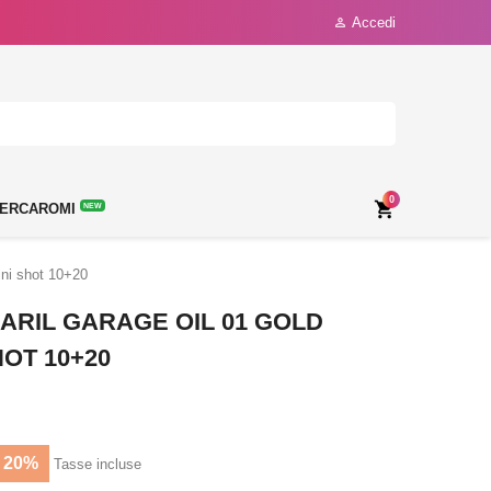
Accedi

0

ERCAROMI
NEW
ini shot 10+20
ARIL GARAGE OIL 01 GOLD
HOT 10+20
 20%
Tasse incluse