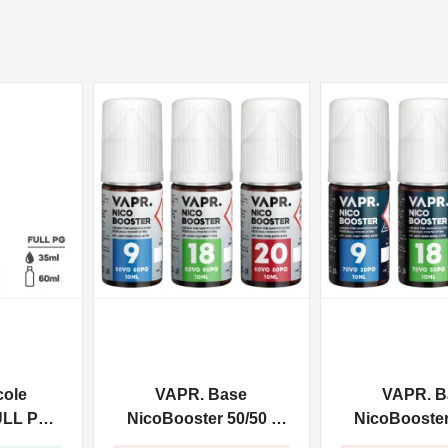
NON DISPONIBILE
NON DISPONIBILE
cole
VAPR. Base
VAPR. B
ULL PG -
NicoBooster 50/50 -
NicoBooster 
0ml
10ml
10ml