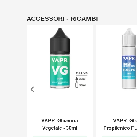
ACCESSORI - RICAMBI

VAPR. Glicerina
VAPR. Gli
Vegetale - 30ml
Propilenico F
35ml In 6