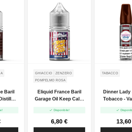
IA
GHIACCIO
ZENZERO
TABACCO
POMPELMO ROSA
e Baril
Eliquid France Baril
Dinner Lady
istilled
Garage Oil Keep Calm
Tobacco - V
ni Shot
And Cool - Mini Shot
20ml


e!
Disponibile!
Disponib
10+20
€
6,80 €
13,60