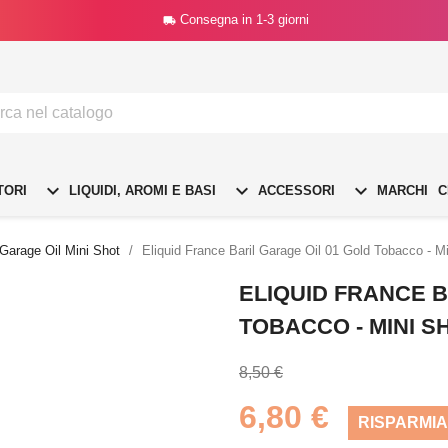
Consegna in 1-3 giorni




TORI
LIQUIDI, AROMI E BASI
ACCESSORI
MARCHI
C
 Garage Oil Mini Shot
Eliquid France Baril Garage Oil 01 Gold Tobacco - M
ELIQUID FRANCE B
TOBACCO - MINI S
8,50 €
6,80 €
RISPARMIA