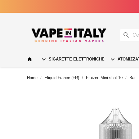




SIGARETTE ELETTRONICHE
ATOMIZZA
Home
Eliquid France (FR)
Fruizee Mini shot 10
Baril