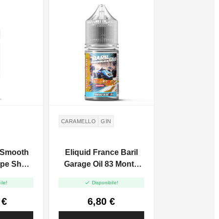
CARAMELLO
GIN
 Smooth
Eliquid France Baril
ape Shot
Garage Oil 83 Monte
Carlo Granprix - Mini

ile!
Disponibile!
Shot 10+20
 €
6,80 €