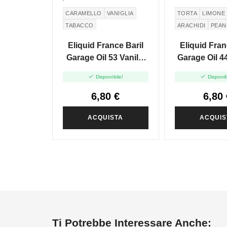
CARAMELLO
VANIGLIA
TORTA
LIMONE
TABACCO
ARACHIDI
PEAN
CREMA PASTICCERA
Eliquid France Baril
Eliquid Fran
Garage Oil 53 Vanilla
Garage Oil 
Cream Tobacco - Mini
Tart Peanut


Disponibile!
Disponib
Shot 10+20
Shot 10
6,80 €
6,80 
ACQUISTA
ACQUIS
Ti Potrebbe Interessare Anche: