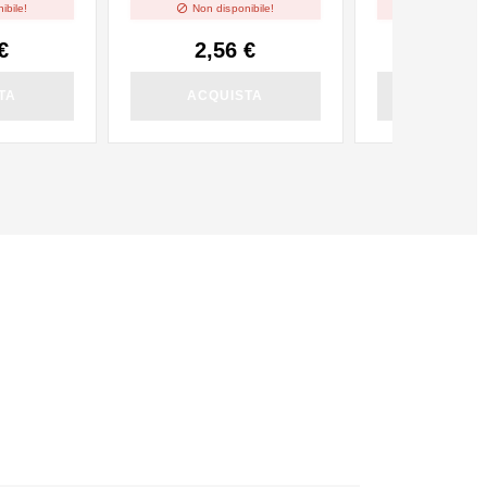


ibile!
Non disponibile!
Non dispo
€
2,56 €
2,56
TA
ACQUISTA
ACQUI