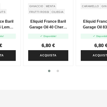
GHIACCIO
MENTA
CARAMELLO
GIN
UTS
FRUTTI ROSSI
CILIEGIA
ce Baril
Eliquid France Baril
Eliquid Franc
44 Lemon
Garage Oil 40 Cherry
Garage Oil 8
 - Mini
Red Mint - Mini Shot
Carlo Granpri


ile!
Disponibile!
Disponibi
+20
10+20
Shot 10
€
6,80 €
6,80 
TA
ACQUISTA
ACQUIS