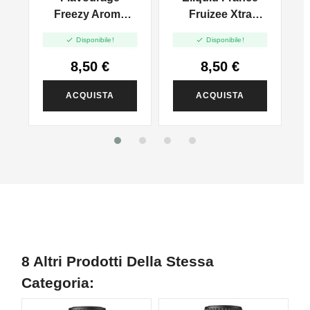
Freezy Aroma
Fruizee Xtra
-
Blueberry - 10ml
Fresh Aroma Fire


Disponibile!
Disponibile!
Moon - 10ml
8,50 €
8,50 €
ACQUISTA
ACQUISTA
8 Altri Prodotti Della Stessa
Categoria: