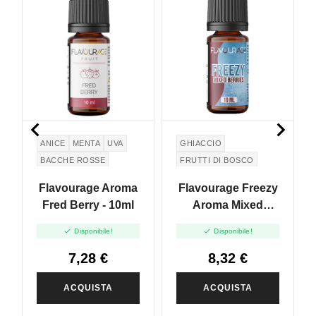


ANICE
MENTA
UVA
GHIACCIO
BACCHE ROSSE
FRUTTI DI BOSCO
EUCALIPTO
Flavourage Aroma
Flavourage Freezy
EUCALYPTUS
Fred Berry - 10ml
Aroma Mixed
Berries - 10ml


Disponibile!
Disponibile!
7,28 €
8,32 €
ACQUISTA
ACQUISTA