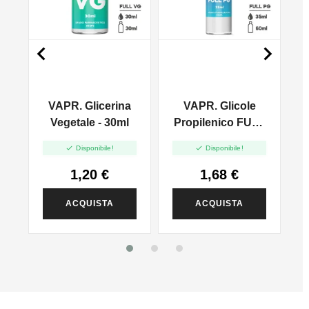


VAPR. Glicerina
VAPR. Glicole
l
Vegetale - 30ml
Propilenico FULL
PG - 35ml In 60ml


Disponibile!
Disponibile!
1,20 €
1,68 €
ACQUISTA
ACQUISTA