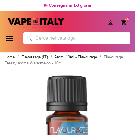
Consegna in 1-3 giorni

0




Home
Flavourage (IT)
Aromi 10ml - Flavourage
Flavourage
Freezy aroma Watermelon - 10ml