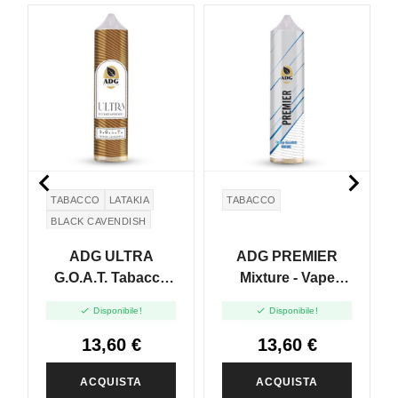


TABACCO
LATAKIA
TABACCO
BLACK CAVENDISH
ADG ULTRA
ADG PREMIER
G.O.A.T. Tabacco
Mixture - Vape
Riscaldato - Vape
Shot 20ml


Disponibile!
Disponibile!
Shot 20ml
13,60 €
13,60 €
ACQUISTA
ACQUISTA