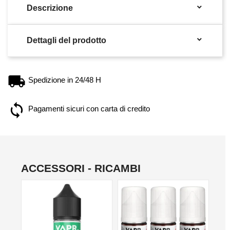

Descrizione

Dettagli del prodotto
Spedizione in 24/48 H
Pagamenti sicuri con carta di credito
ACCESSORI - RICAMBI
NON DISPONIBILE
NO