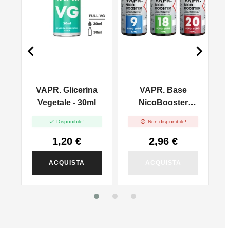


VAPR. Glicerina
VAPR. Base
l
Vegetale - 30ml
NicoBooster
50/50 - 10ml


Disponibile!
Non disponibile!
1,20 €
2,96 €
ACQUISTA
ACQUISTA