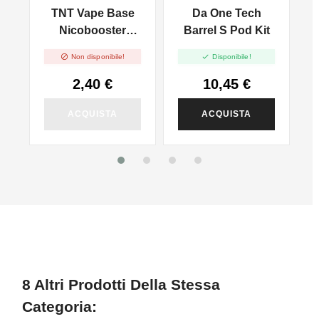
ld
TNT Vape Base
Da One Tech
V
d
Nicobooster
Barrel S Pod Kit
M
50/50 - 10ml


Non disponibile!
Disponibile!
2,40 €
10,45 €
ACQUISTA
ACQUISTA
8 Altri Prodotti Della Stessa
Categoria: